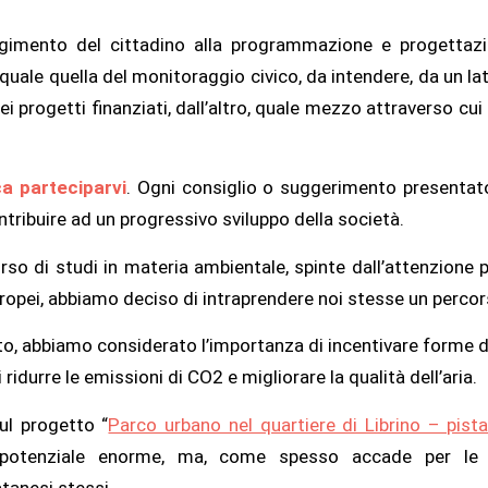
lgimento del cittadino alla programmazione e progettazion
à quale quella del monitoraggio civico, da intendere, da un l
dei progetti finanziati, dall’altro, quale mezzo attraverso cu
ca parteciparvi
. Ogni consiglio o suggerimento presentato
ntribuire ad un progressivo sviluppo della società.
so di studi in materia ambientale, spinte dall’attenzione pe
 europei, abbiamo deciso di intraprendere noi stesse un perco
tto, abbiamo considerato l’importanza di incentivare forme d
ridurre le emissioni di CO2 e migliorare la qualità dell’aria.
ul progetto “
Parco urbano nel quartiere di Librino – pista 
 potenziale enorme, ma, come spesso accade per le per
atanesi stessi.