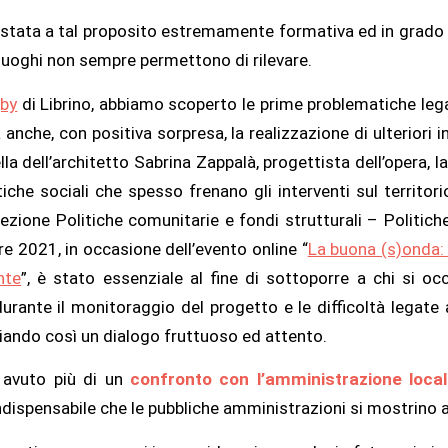
è stata a tal proposito estremamente formativa ed in grado d
lluoghi non sempre permettono di rilevare.
gby
di Librino, abbiamo scoperto le prime problematiche legat
anche, con positiva sorpresa, la realizzazione di ulteriori int
lla dell’architetto Sabrina Zappalà, progettista dell’opera, l
he sociali che spesso frenano gli interventi sul territorio
irezione
Politiche comunitarie e fondi strutturali – Politic
e 2021, in occasione dell’evento online “
La buona (s)onda: 
nte
”,
è stato essenziale al fine di sottoporre a chi si oc
urante il monitoraggio del progetto e le difficoltà legate a
viando così un dialogo fruttuoso ed attento.
r avuto più di un
confronto con l’amministrazione loca
ndispensabile che le pubbliche amministrazioni si mostrino ap