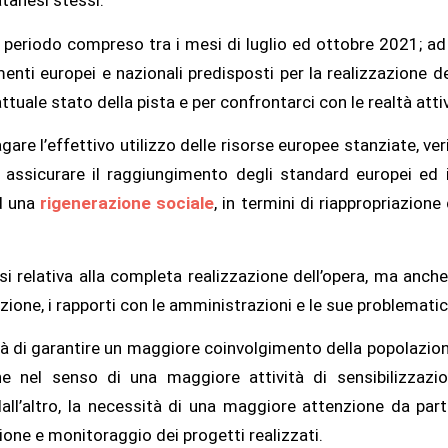
nel periodo compreso tra i mesi di luglio ed ottobre 2021; ad
ziamenti europei e nazionali predisposti per la realizzazione d
attuale stato della pista e per confrontarci con le realtà atti
gare l’effettivo utilizzo delle risorse europee stanziate, v
o assicurare il raggiungimento degli standard europei ed 
ad una
rigenerazione sociale
, in termini di riappropriazione
 relativa alla completa realizzazione dell’opera, ma anche u
zione, i rapporti con le amministrazioni e le sue problematich
ità di garantire un maggiore coinvolgimento della popolazio
he nel senso di una maggiore attività di sensibilizzaz
dall’altro, la necessità di una maggiore attenzione da part
one e monitoraggio dei progetti realizzati.