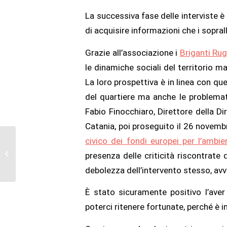
La successiva fase delle interviste 
di acquisire informazioni che i sopra
Grazie all’associazione i
Briganti Ru
le dinamiche sociali del territorio ma 
La loro prospettiva è in linea con que
del quartiere ma anche le problematic
Fabio Finocchiaro, Direttore della D
Catania, poi proseguito il 26 novembr
civico dei fondi europei per l’ambie
18 progetti per
un’Europa più vicina ai
presenza delle criticità riscontrate d
suoi cittadini: REMO c’è!
debolezza dell’intervento stesso, av
È stato sicuramente positivo l’ave
poterci ritenere fortunate, perché è i