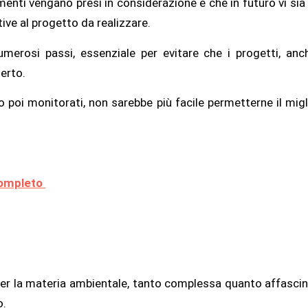
menti vengano presi in considerazione e che in futuro vi s
ative al progetto da realizzare.
numerosi passi, essenziale per evitare che i progetti, anc
serto.
ro poi monitorati, non sarebbe più facile permetterne il mig
 completo
 per la materia ambientale, tanto complessa quanto affascina
o.