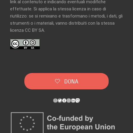
link al contenuto e indicando eventuali modifiche
effettuate. Si applica la stessa licenza in caso di
riutilizzo: se si remixano e trasformano i metodi, i dati, gli
strumenti o i materiali, vanno distribuiti con la
stessa
licenza CC BY SA
.
🤍 DONA
Mail
Twitter
Facebook
Instagram
LinkedIn
Mastodon