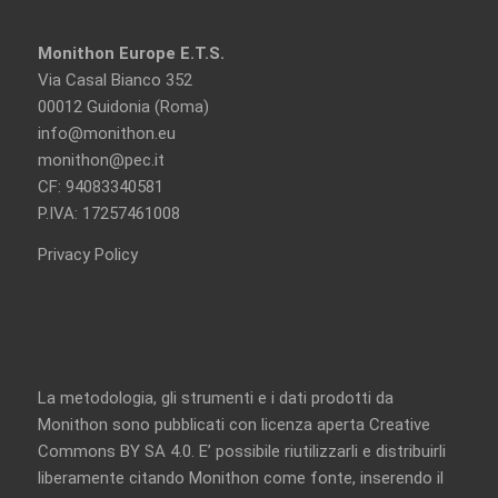
Monithon Europe E.T.S.
Via Casal Bianco 352
00012 Guidonia (Roma)
info@monithon.eu
monithon@pec.it
CF: 94083340581
P.IVA: 17257461008
Privacy Policy
La metodologia, gli strumenti e i dati prodotti da
Monithon sono pubblicati con licenza aperta
Creative
Commons BY SA 4.0
. E’ possibile riutilizzarli e distribuirli
liberamente citando Monithon come fonte, inserendo il