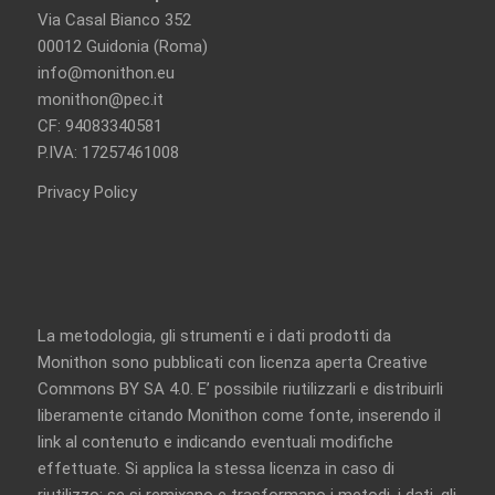
Via Casal Bianco 352
00012 Guidonia (Roma)
info@monithon.eu
monithon@pec.it
CF: 94083340581
P.IVA: 17257461008
Privacy Policy
La metodologia, gli strumenti e i dati prodotti da
Monithon sono pubblicati con licenza aperta
Creative
Commons BY SA 4.0
. E’ possibile riutilizzarli e distribuirli
liberamente citando Monithon come fonte, inserendo il
link al contenuto e indicando eventuali modifiche
effettuate. Si applica la stessa licenza in caso di
riutilizzo: se si remixano e trasformano i metodi, i dati, gli