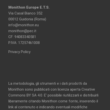
Monithon Europe E.T.S.
Via Casal Bianco 352
00012 Guidonia (Roma)
info@monithon.eu
monithon@pec.it
CF: 94083340581
P.IVA: 17257461008
Privacy Policy
La metodologia, gli strumenti e i dati prodotti da
Monithon sono pubblicati con licenza aperta
Creative
Commons BY SA 4.0
. E’ possibile riutilizzarli e distribuirli
liberamente citando Monithon come fonte, inserendo il
link al contenuto e indicando eventuali modifiche