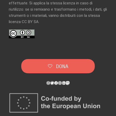
effettuate. Si applica la stessa licenza in caso di
riutilizzo: se si remixano e trasformano i metodi, i dati, gli
strumenti o i materiali, vanno distribuiti con la
stessa
licenza CC BY SA
.
🤍 DONA
Mail
Twitter
Facebook
Instagram
LinkedIn
Mastodon