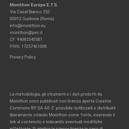
Monithon Europe E.T.S.
Via Casal Bianco 352
00012 Guidonia (Roma)
info@monithon.eu
monithon@pec.it
CF: 94083340581
P.IVA: 17257461008
Privacy Policy
La metodologia, gli strumenti e i dati prodotti da
Monithon sono pubblicati con licenza aperta
Creative
Commons BY SA 4.0
. E’ possibile riutilizzarli e distribuirli
liberamente citando Monithon come fonte, inserendo il
link al contenuto e indicando eventuali modifiche
effettuate. Si applica la stessa licenza in caso di