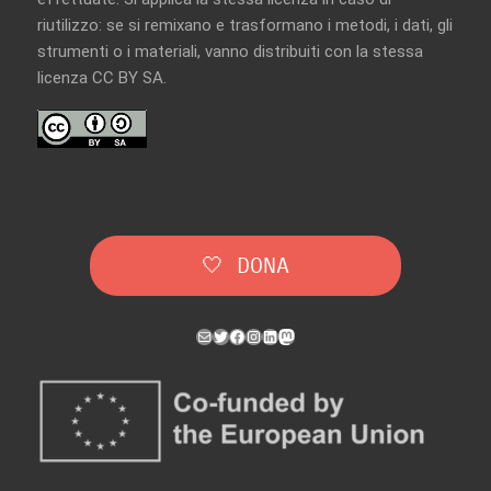
riutilizzo: se si remixano e trasformano i metodi, i dati, gli
strumenti o i materiali, vanno distribuiti con la
stessa
licenza CC BY SA
.
🤍 DONA
Mail
Twitter
Facebook
Instagram
LinkedIn
Mastodon