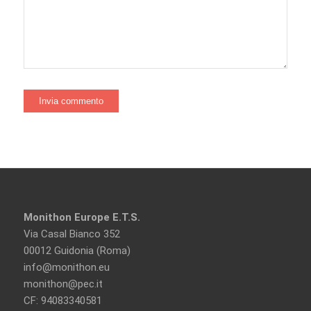
Monithon Europe E.T.S.
Via Casal Bianco 352
00012 Guidonia (Roma)
info@monithon.eu
monithon@pec.it
CF: 94083340581