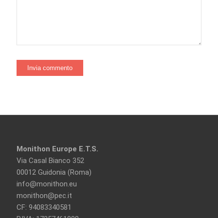
Monithon Europe E.T.S.
Via Casal Bianco 352
00012 Guidonia (Roma)
info@monithon.eu
monithon@pec.it
CF: 94083340581