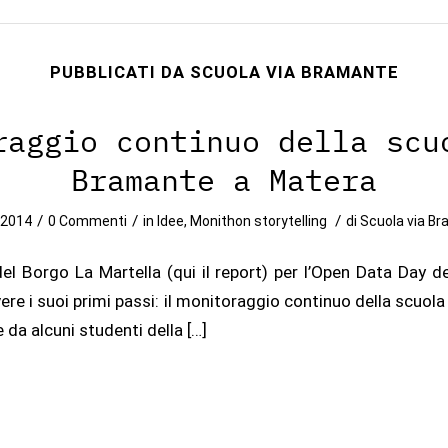
PUBBLICATI DA SCUOLA VIA BRAMANTE
raggio continuo della scu
Bramante a Matera
/
/
/
/2014
0 Commenti
in
Idee
,
Monithon storytelling
di
Scuola via B
el Borgo La Martella (qui il report) per l’Open Data Day de
vere i suoi primi passi: il monitoraggio continuo della scuol
da alcuni studenti della […]