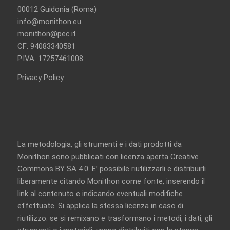
00012 Guidonia (Roma)
info@monithon.eu
monithon@pec.it
CF: 94083340581
P.IVA: 17257461008
Privacy Policy
La metodologia, gli strumenti e i dati prodotti da
Monithon sono pubblicati con licenza aperta
Creative
Commons BY SA 4.0
. E’ possibile riutilizzarli e distribuirli
liberamente citando Monithon come fonte, inserendo il
link al contenuto e indicando eventuali modifiche
effettuate. Si applica la stessa licenza in caso di
riutilizzo: se si remixano e trasformano i metodi, i dati, gli