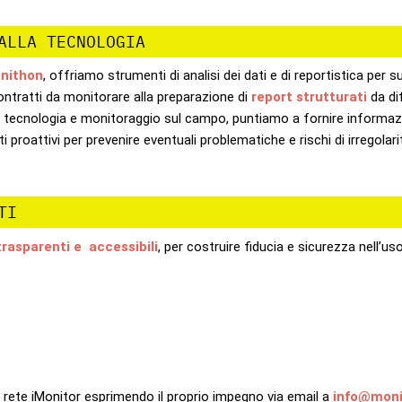
ALLA TECNOLOGIA
nithon
, offriamo strumenti di analisi dei dati e di reportistica per 
contratti da monitorare alla preparazione di
report strutturati
da di
do tecnologia e monitoraggio sul campo, puntiamo a fornire informaz
roattivi per prevenire eventuali problematiche e rischi di irregolari
TI
trasparenti e accessibili
, per costruire fiducia e sicurezza nell’uso
lla rete iMonitor esprimendo il proprio impegno via email a
info@moni