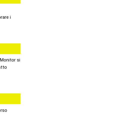
rare i
iMonitor si
atto
erso