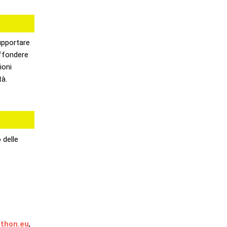
supportare
ffondere
ioni
tà.
 delle
thon.eu
,