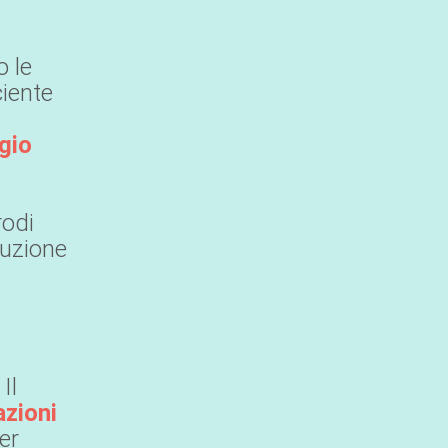
o le
ciente
gio
rodi
rruzione
 Il
azioni
per