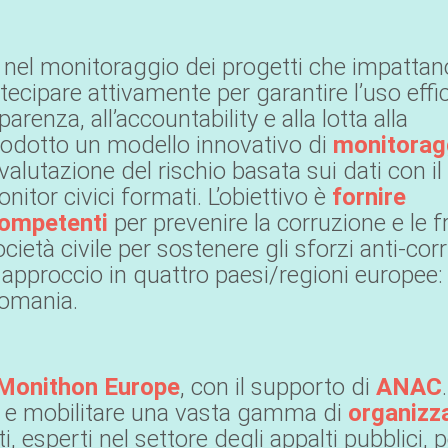
ni nel monitoraggio dei progetti che impattan
ecipare attivamente per garantire l’uso effi
parenza, all’accountability e alla lotta alla
trodotto un modello innovativo di
monitorag
alutazione del rischio basata sui dati con il
tor civici formati. L’obiettivo è
fornire
 competenti
per prevenire la corruzione e le f
società civile per sostenere gli sforzi anti-co
 approccio in quattro paesi/regioni europee:
Romania.
Monithon Europe
, con il supporto di
ANAC
.
te e mobilitare una vasta gamma di
organizz
nti, esperti nel settore degli appalti pubblici, 