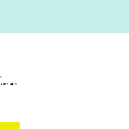
te
overe una