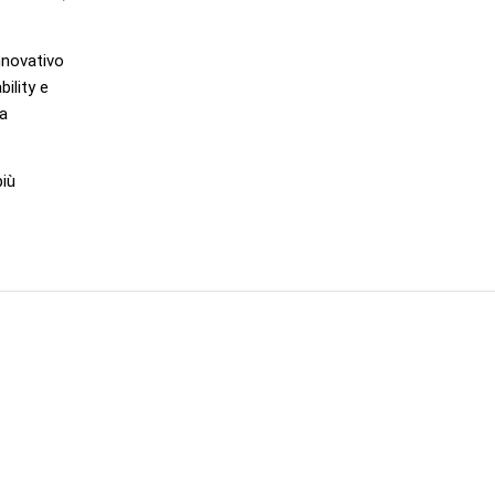
nnovativo
ility
e
la
più