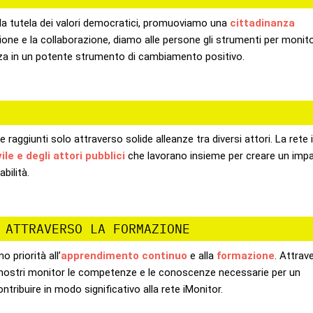
ella tutela dei valori democratici, promuoviamo una
cittadinanza
ione e la collaborazione, diamo alle persone gli strumenti per monito
za in un potente strumento di cambiamento positivo.
raggiunti solo attraverso solide alleanze tra diversi attori. La rete 
ile e degli attori pubblici
che lavorano insieme per creare un imp
bilità.
 ATTRAVERSO LA FORMAZIONE
o priorità all’
apprendimento continuo
e alla
formazione
. Attrav
 nostri monitor le competenze e le conoscenze necessarie per un
tribuire in modo significativo alla rete iMonitor.