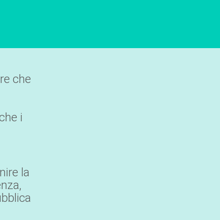
ure che
che i
ire la
enza,
ubblica