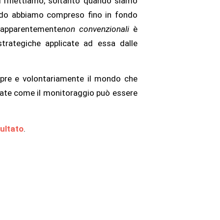
i riflettiamo, soltanto quando siamo
ando abbiamo compreso fino in fondo
i apparentemente
non convenzionali
è
strategiche applicate ad essa dalle
empre e volontariamente il mondo che
uidate come il monitoraggio può essere
sultato
.