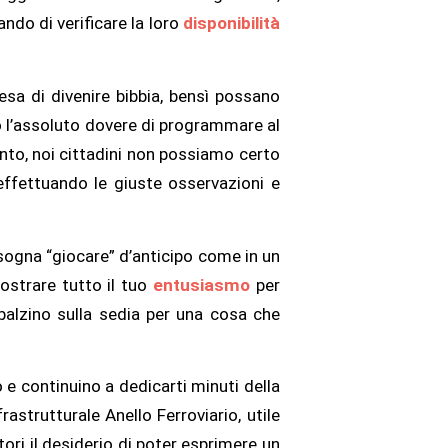
ando di verificare la loro
disponibilità
esa di divenire bibbia, bensì possano
no l’assoluto dovere di programmare al
ento, noi cittadini non possiamo certo
effettuando le giuste osservazioni e
sogna “giocare” d’anticipo come in un
mostrare tutto il tuo
entusiasmo
per
balzino sulla sedia per una cosa che
 e continuino a dedicarti minuti della
rastrutturale Anello Ferroviario, utile
ori il desiderio di poter esprimere un