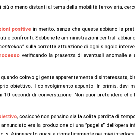
 più o meno distanti al tema della mobilità ferroviaria, cerc
ioni positive
in merito, senza che queste abbiano la pret
ibuti e confronti. Sebbene le amministrazioni centrali abbia
controllori
” sulla corretta attuazione di ogni singolo interv
 processo
verificando la presenza di eventuali anomalie e 
 quando coinvolgi gente apparentemente disinteressata, bi
prio obiettivo, il coinvolgimento appunto. In primis, devi 
imi 10 secondi di conversazione. Non puoi pretendere che 
.
biettivo
, cosicchè non pensino sia la solita perdita di tempo
 annunciato era la produzione di una ”pagella” dell’opera inf
to, si è innescato quasi automaticamente nei miei interlocut