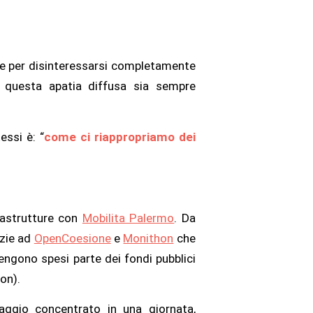
empre per disinteressarsi completamente
e questa apatia diffusa sia sempre
essi è: “
come ci riappropriamo dei
frastrutture con
Mobilita Palermo
. Da
azie ad
OpenCoesione
e
Monithon
che
ngono spesi parte dei fondi pubblici
on).
aggio concentrato in una giornata,