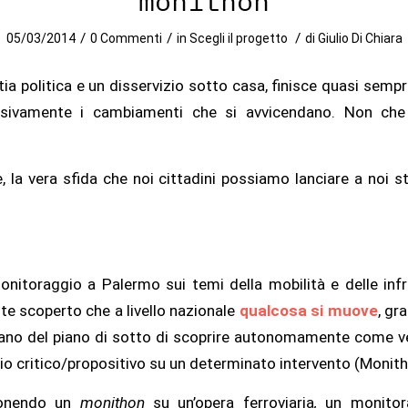
“monithon”
/
/
/
05/03/2014
0 Commenti
in
Scegli il progetto
di
Giulio Di Chiara
apatia politica e un disservizio sotto casa, finisce quasi s
assivamente i cambiamenti che si avvicendano. Non ch
la vera sfida che noi cittadini possiamo lanciare a noi st
monitoraggio a Palermo sui temi della mobilità e delle in
e scoperto che a livello nazionale
qualcosa si muove
, gr
ano del piano di sotto di scoprire autonomamente come ve
zio critico/propositivo su un determinato intervento (Monith
oponendo un
monithon
su un’opera ferroviaria
,
un monitor