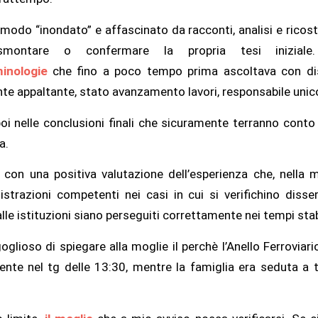
modo “inondato” e affascinato da racconti, analisi e ricost
montare o confermare la propria tesi iniziale.
minologie
che fino a poco tempo prima ascoltava con dis
nte appaltante, stato avanzamento lavori, responsabile unico
 poi nelle conclusioni finali che sicuramente terranno cont
a.
 con una positiva valutazione dell’esperienza che, nella mi
strazioni competenti nei casi in cui si verifichino disse
alle istituzioni siano perseguiti correttamente nei tempi stabi
oglioso di spiegare alla moglie il perchè l’Anello Ferroviar
ente nel tg delle 13:30, mentre la famiglia era seduta a 