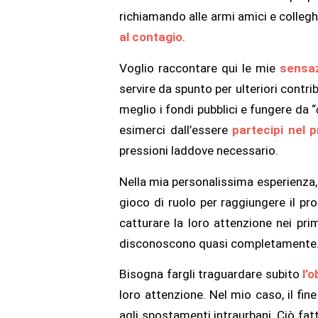
richiamando alle armi amici e colleghi
al contagio
.
Voglio raccontare qui le mie
sensaz
servire da spunto per ulteriori contr
meglio i fondi pubblici e fungere da “
esimerci dall’essere
partecipi nel
pressioni laddove necessario.
Nella mia personalissima esperienza,
gioco di ruolo per raggiungere il pro
catturare la loro attenzione nei pr
disconoscono quasi completamente
Bisogna fargli traguardare subito
l’o
loro attenzione. Nel mio caso, il fine
agli spostamenti intraurbani. Ciò fat