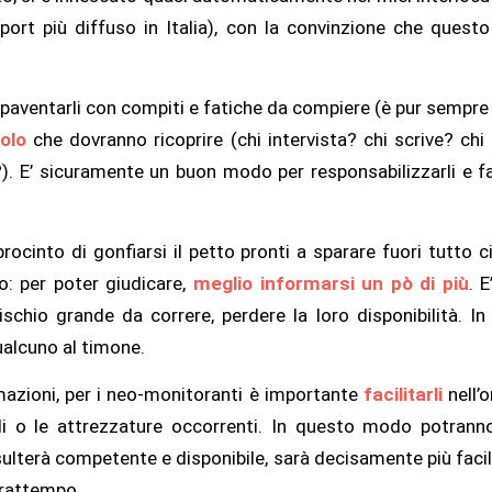
port più diffuso in Italia), con la convinzione che quest
paventarli con compiti e fatiche da compiere (è pur sempre un
uolo
che dovranno ricoprire (chi intervista? chi scrive? chi
). E’ sicuramente un buon modo per responsabilizzarli e far
rocinto di gonfiarsi il petto pronti a sparare fuori tutto 
o: per poter giudicare,
meglio informarsi un pò di più
. 
schio grande da correre, perdere la loro disponibilità. In
alcuno al timone.
mazioni, per i neo-monitoranti è importante
facilitarli
nell’
li o le attrezzature occorrenti. In questo modo potranno
risulterà competente e disponibile, sarà decisamente più faci
frattempo.