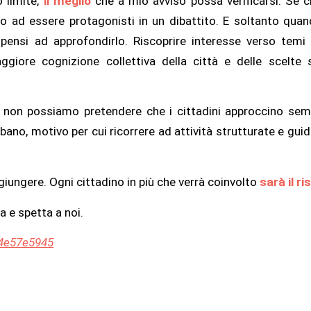
o limite,
il meglio
che a mio avviso possa verificarsi. Se c
o ad essere protagonisti in un dibattito. E soltanto qu
pensi ad approfondirlo. Riscoprire interesse verso tem
ggiore cognizione collettiva della città e delle scelte 
li, non possiamo pretendere che i cittadini approccino s
urbano, motivo per cui ricorrere ad attività strutturate e g
giungere. Ogni cittadino in più che verrà coinvolto
sarà il ri
da e spetta a noi.
14e57e5945