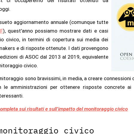
 ci occuperemo dei risultati ottenuti da
oggi.
consueto aggiornamento annuale (comunque tutte
DF
), quest’anno possiamo mostrare dati e casi
o civico, in termini di copertura sui media dei
y makers e di risposte ottenute. I dati provengono
e edizioni di ASOC dal 2013 al 2019, equivalente
nitoraggio civico.
itoraggio sono bravissimi, in media, a creare connessioni co
i con le amministrazioni per ottenere risposte concrete a
eressanti.
completa sui risultati e sull’impatto del monitoraggio civico
monitoraggio civico