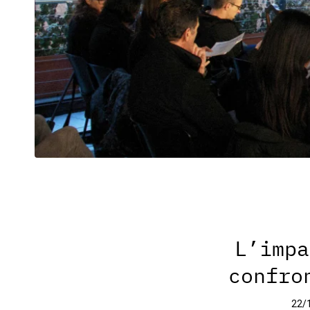
L’impa
confro
22/