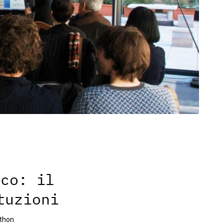
ico: il
tuzioni
thon