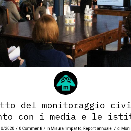
tto del monitoraggio civ
nto con i media e le isti
/
/
/
10/2020
0 Commenti
in
Misura l'impatto
,
Report annuale
di
Moni