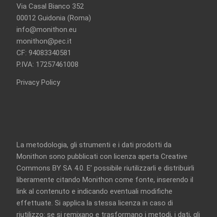
Via Casal Bianco 352
00012 Guidonia (Roma)
info@monithon.eu
monithon@pec.it
CF: 94083340581
P.IVA: 17257461008
Privacy Policy
La metodologia, gli strumenti e i dati prodotti da
Monithon sono pubblicati con licenza aperta
Creative
Commons BY SA 4.0
. E’ possibile riutilizzarli e distribuirli
liberamente citando Monithon come fonte, inserendo il
link al contenuto e indicando eventuali modifiche
effettuate. Si applica la stessa licenza in caso di
riutilizzo: se si remixano e trasformano i metodi, i dati, gli