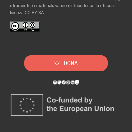
strumenti o i materiali, vanno distribuiti con la
stessa
licenza CC BY SA
.
🤍 DONA
Mail
Twitter
Facebook
Instagram
LinkedIn
Mastodon