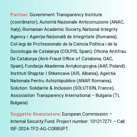
Partner
: Government Transparency Institute
(coordinator); Autorità Nazionale Anticorruzione (ANAC,
Italy); Romanian Academic Society, National Integrity
Agency / Agenția Națională de Integritate (Romania);
Col-legi de Professionals de la Ciència Política i de la
Sociologia de Catalanya (COLPIS, Spain); Oficina Antifrau
De Catalunya (Anti-Fraud Office of Catalonia, OAC,
Spain); Fundacja Akademia Antykorupcyjna (AAF, Poland);
Instituti Shqiptar I Shkencave (AIS, Albania); Agentia
Nationala Pentru Achizitiipublice (ANAP, Romania);
Solution: Solidarite & Inclusion (SOLUTION, France);
Association Transparency International – Bulgaria (TI,
Bulgaria)
Soggetto finanziatore
: European Commission –
Internal Security Fund. Project number: 101217271 – Call:
ISF-2024-TF2-AG-CORRUPT.